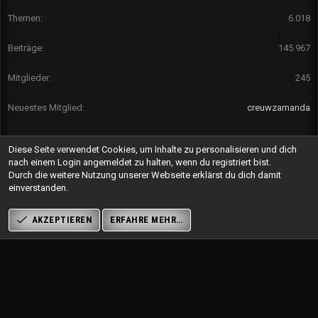
Themen
6.018
Beiträge
145.967
Mitglieder
245
Neuestes Mitglied
creuwzamanda
Teilen
Diese Seite verwendet Cookies, um Inhalte zu personalisieren und dich
nach einem Login angemeldet zu halten, wenn du registriert bist.
Bluesky
LinkedIn
Reddit
Pinterest
Tumblr
WhatsApp
E-Mail
Link
Durch die weitere Nutzung unserer Webseite erklärst du dich damit
einverstanden.
AKZEPTIEREN
ERFAHRE MEHR…
®
Community platform by XenForo
© 2010-2025 XenForo Ltd.