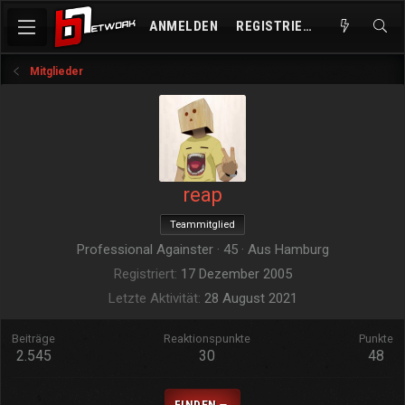
ANMELDEN
REGISTRIEREN
Mitglieder
reap
Teammitglied
Professional Againster
·
45
·
Aus
Hamburg
Registriert
17 Dezember 2005
Letzte Aktivität
28 August 2021
Beiträge
Reaktionspunkte
Punkte
2.545
30
48
FINDEN