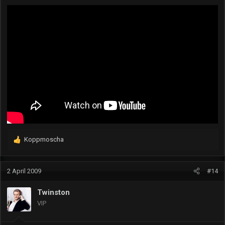
Koppmoscha
R
e
a
k
2 April 2009
#14
t
i
Twinston
o
VIP
n
e
n