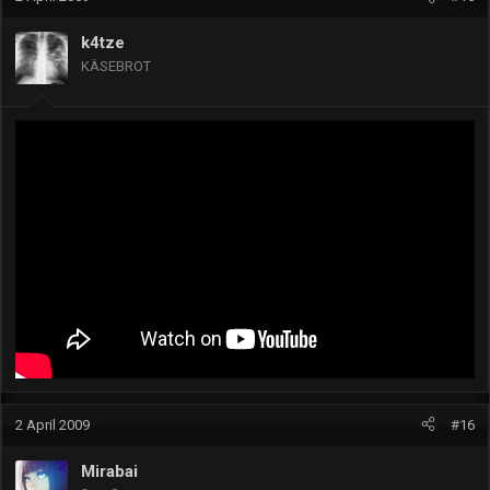
t
i
k4tze
o
KÄSEBROT
n
e
n
:
2 April 2009
#16
Mirabai