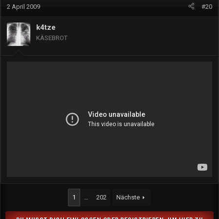
2 April 2009
#20
k4tze
KÄSEBROT
1
…
202
Nächste