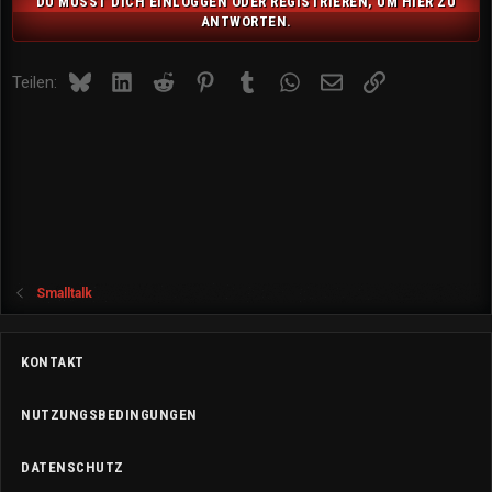
DU MUSST DICH EINLOGGEN ODER REGISTRIEREN, UM HIER ZU
ANTWORTEN.
Bluesky
LinkedIn
Reddit
Pinterest
Tumblr
WhatsApp
E-Mail
Link
Teilen:
Smalltalk
KONTAKT
NUTZUNGSBEDINGUNGEN
DATENSCHUTZ