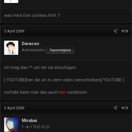
was mira fürn scheiss hört :f
2 April 2009
#18
Daracon
Administrator
Teammitglied
ich mag das ^^ um ein vid einzufügen:
[ YOUTUBE]hier die url zu dem video reinschreiben[/YOUTUBE ]
notfalls kann man das auch
hier
nachlesen
2 April 2009
#19
Mirabai
ʕ •ᴥ•ʔ TOO OLD!