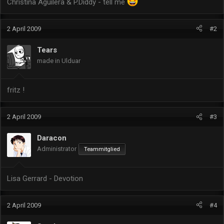
Christina Aguilera & P.Diddy - tell me
2 April 2009
#2
Tears
made in Ulduar
fritz !
2 April 2009
#3
Daracon
Administrator
Teammitglied
Lisa Gerrard - Devotion
2 April 2009
#4