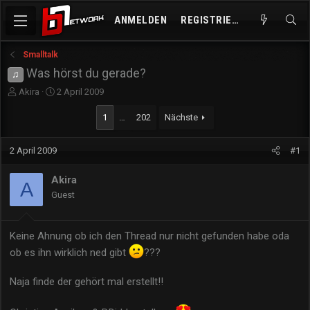
ANMELDEN
REGISTRIEREN
Smalltalk
Was hörst du gerade?
♫
E
E
Akira
2 April 2009
r
r
s
s
1
…
202
Nächste
t
t
e
e
2 April 2009
#1
l
l
l
l
e
t
Akira
A
r
a
Guest
m
Keine Ahnung ob ich den Thread nur nicht gefunden habe oda
ob es ihn wirklich ned gibt
???
Naja finde der gehört mal erstellt!!