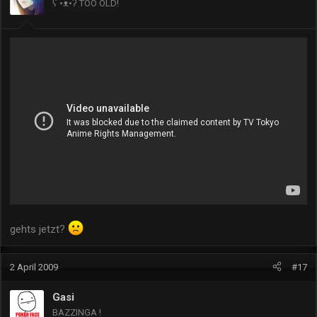
ʕ •ᴥ•ʔ TOO OLD!
gehts jetzt?
2 April 2009
#17
Gasi
BAZZINGA !