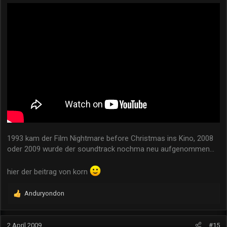
:
1993 kam der Film Nightmare before Christmas ins Kino, 2008
oder 2009 wurde der soundtrack nochma neu aufgenommen...
hier der beitrag von korn
Anduryondon
R
e
a
k
2 April 2009
#15