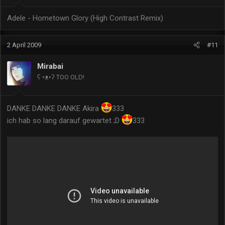
Adele - Hometown Glory (High Contrast Remix)
2 April 2009
#11
Mirabai
ʕ •ᴥ•ʔ TOO OLD!
DANKE DANKE DANKE Akira
333
ich hab so lang darauf gewartet ;D
333