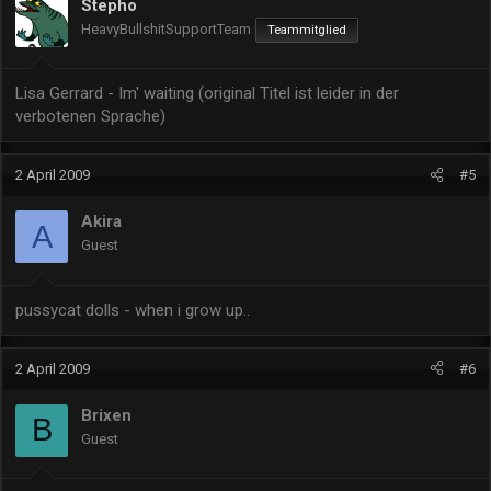
Stepho
HeavyBullshitSupportTeam
Teammitglied
Lisa Gerrard - Im' waiting (original Titel ist leider in der
verbotenen Sprache)
2 April 2009
#5
Akira
A
Guest
pussycat dolls - when i grow up..
2 April 2009
#6
Brixen
B
Guest