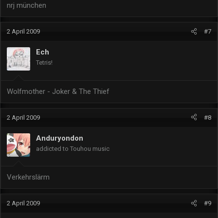
nrj münchen
2 April 2009
#7
Ech
Tetris!
Wolfmother - Joker & The Thief
2 April 2009
#8
Anduryondon
addicted to Touhou music
Verkehrslärm
2 April 2009
#9