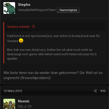
Stepho
HeavyBullshitSupportTeam
Teammitglied
Tanatos schrieb:
Darkforce is sc2 sponsored pro, war schon in korea,brazil usw für
Turniere
Btw. hab nun nen dota2 acc, bisher bin ich aber noch nicht so
überzeugt vom game. Mal sehen werd wohl heute nen paar ihc's
spielen.
Wie biste denn nun da wieder dran gekommen? Die Welt ist so
ungerecht (firsworldproblem)!
13 März 2012
#53
Noemi
ᕦ(ò_óˇ)ᕤ