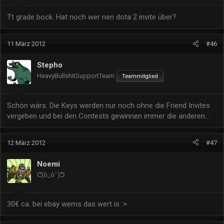
Tt grade bock. Hat noch wer nen dota 2 invite über?
11 März 2012
#46
Stepho
HeavyBullshitSupportTeam
Teammitglied
Schön wärs. Die Keys werden nur noch ohne die Friend Invites
vergeben und bei den Contests gewinnen immer die anderen...
12 März 2012
#47
Noemi
ᕦ(ò_óˇ)ᕤ
30€ ca. bei ebay wems das wert is :>