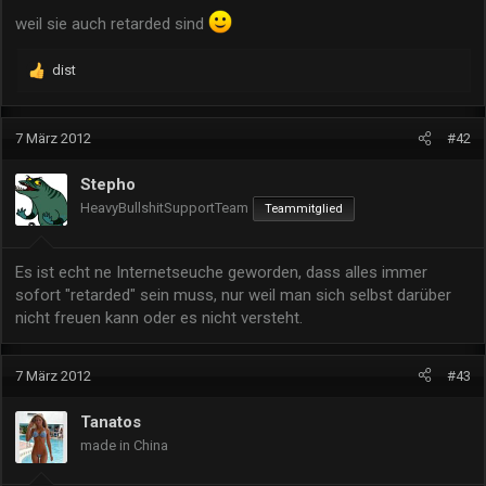
weil sie auch retarded sind
dist
R
e
a
k
7 März 2012
#42
t
i
Stepho
o
HeavyBullshitSupportTeam
Teammitglied
n
e
n
Es ist echt ne Internetseuche geworden, dass alles immer
:
sofort "retarded" sein muss, nur weil man sich selbst darüber
nicht freuen kann oder es nicht versteht.
7 März 2012
#43
Tanatos
made in China