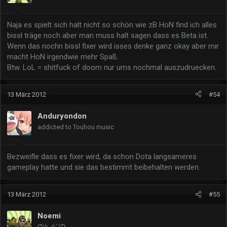
Naja es spielt sich halt nicht so schön wie zB HoN find ich alles
bissl träge noch aber man muss halt sagen dass es Beta ist.
Wenn das nochn bissl fixer wird isses denke ganz okay aber mir
macht HoN irgendwie mehr Spaß.
Btw. LoL = shitfuck of doom nur ums nochmal auszudruecken.
13 März 2012
#54
Anduryondon
addicted to Touhou music
Bezweifle dass es fixer wird, da schon Dota langsameres
gameplay hatte und sie das bestimmt beibehalten werden.
13 März 2012
#55
Noemi
ᕦ(ò_óˇ)ᕤ