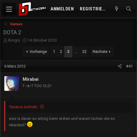
ANMELDEN
REGISTRIEREN
Games
DOTA 2
E
E
Borgis
14 Oktober 2010
r
r
s
s
Vorherige
1
2
3
…
22
Nächste
t
t
e
e
6 März 2012
#41
l
l
l
l
e
t
Mirabai
r
a
ʕ •ᴥ•ʔ TOO OLD!
m
Tanatos schrieb:
was is daran so witzig beim ersten und warum lachen die so
retarded?