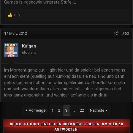
Games is irgendwie unterste Stufe :L
dist
R
e
a
k
14 März 2012
#60
t
i
Kulgan
o
étudiant
n
e
n
im Moment ganz gut ... gibt hier und da spieler bei denen mans
:
einfach sieht (quelling auf kunkka) dass sie neu sind und dann
gehts geflame schon los oder spieler die von hon/lol kommen
und sich wundern dass alles anders ist ... aber allgemein find
ichs ganz angenehm und weniger geflame als in dota
Vorherige
1
2
3
…
22
Nächste
DU MUSST DICH EINLOGGEN ODER REGISTRIEREN, UM HIER ZU
ANTWORTEN.